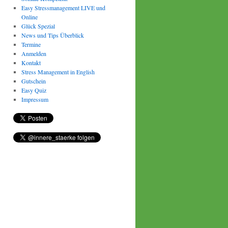
Easy Stressmanagement LIVE und
Online
Glück Spezial
News und Tips Überblick
Termine
Anmelden
Kontakt
Stress Management in English
Gutschein
Easy Quiz
Impressum