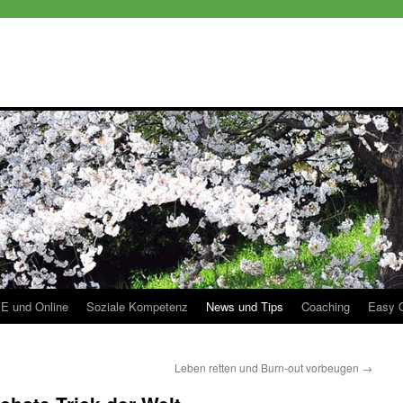
E und Online
Soziale Kompetenz
News und Tips
Coaching
Easy 
Leben retten und Burn-out vorbeugen
→