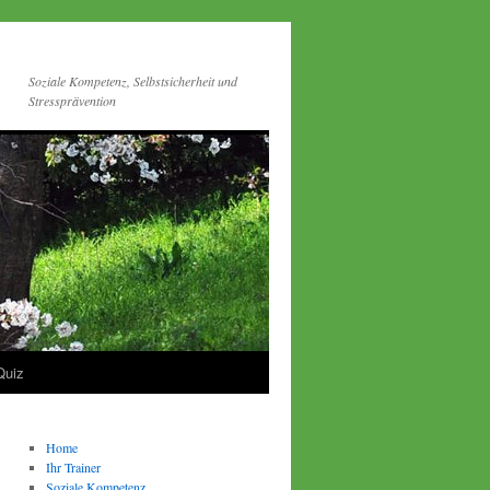
Soziale Kompetenz, Selbstsicherheit und
Stressprävention
Quiz
Home
Ihr Trainer
Soziale Kompetenz